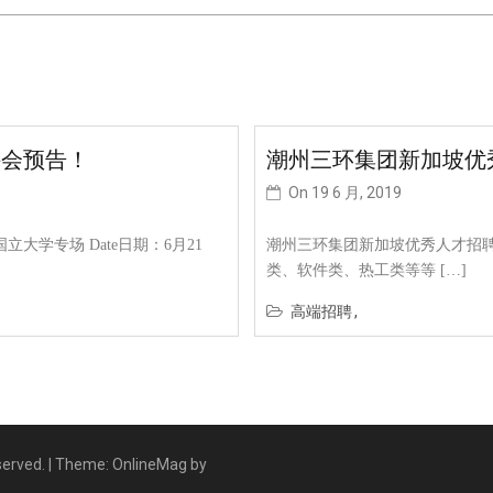
日
讲会预告！
潮州三环集团新加坡优
On
19 6 月, 2019
大学专场 Date日期：6月21
潮州三环集团新加坡优秀人才招聘
类、软件类、热工类等等 […]
高端招聘
erved.
|
Theme: OnlineMag by