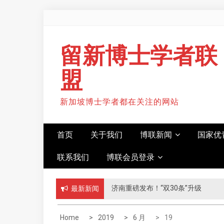
S
k
i
留新博士学者联
p
t
盟
o
c
o
新加坡博士学者都在关注的网站
n
t
e
首页
关于我们
博联新闻
国家优
n
t
联系我们
博联会员登录
济南重磅发布！“双30条”升级
最新新闻
Home
2019
6 月
19