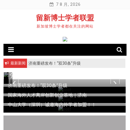
国
国
S
7 8 月, 2026
际
际
k
中
青
留新博士学者联盟
i
p
青
年
新加坡博士学者都在关注的网站
t
年
学
o
学
者
c
者
东
o
n
交
湖
t
最新新闻
济南重磅发布！“双30条”升级
国家海外人才离岸创新创业基地｜济南
流
论
e
会
坛
n
t
济南重磅发布！“双30条”升级
国家海外人才离岸创新创业基地｜济南
中山大学（深圳）诚邀海内外学者加盟！！